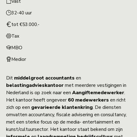
Vast
32-40 uur
tot €53.000.-
Tax
MBO
Medior
Dit
middelgroot
accountants
en
belastingadvieskantoor
met meerdere vestigingen in
Nederland is op zoek naar een
Aangiftemedewerker
.
Het kantoor heeft ongeveer
60
medewerkers
en richt
zich op een
gevarieerde
klantenkring
. De diensten
omvatten accountancy, fiscale advisering en consultancy,
met een sterke focus op de media- entertainment en
kunst/cultuursector. Het kantoor staat bekend om zijn
informele
en
laagdrempelige
bedrijfscultuur
met