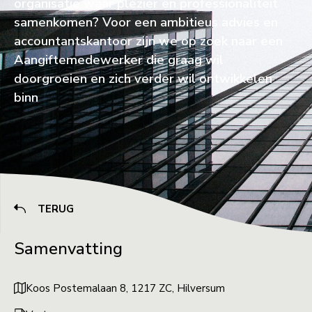
organisatie waar plezier en professionaliteit
samenkomen? Voor een ambitieus advies en
accountantskantoor zijn we op zoek naar een
Aangiftemedewerker die graag wil
doorgroeien en zich verder wil ontwikkelen
binn
TERUG
Samenvatting
Koos Postemalaan 8, 1217 ZC, Hilversum