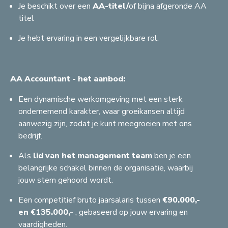
Je beschikt over een
AA-titel/
of bijna afgeronde AA
titel
Je hebt ervaring in een vergelijkbare rol.
AA Accountant - het aanbod:
Een dynamische werkomgeving met een sterk
ondernemend karakter, waar groeikansen altijd
aanwezig zijn, zodat je kunt meegroeien met ons
bedrijf.
C
G
Als
lid van het management team
ben je een
S
belangrijke schakel binnen de organisatie, waarbij
A
H
S
A
jouw stem gehoord wordt.
F
S
G
A
G
R
J
A
B
F
A
Z
Een competitief bruto jaarsalaris tussen
€90.000,-
J
C
J
A
G
S
S
H
A
R
A
A
F
B
en €135.000,-
, gebaseerd op jouw ervaring en
F
F
A
F
J
vaardigheden.
E