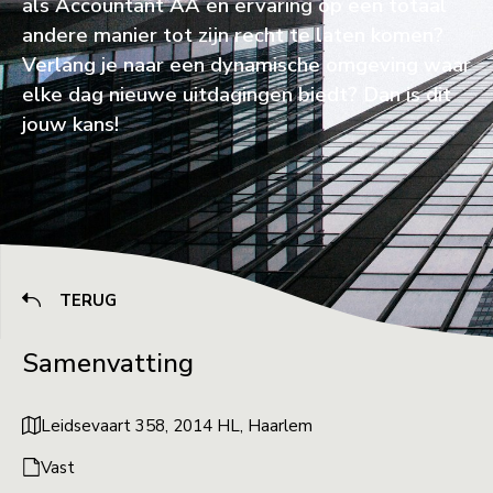
als Accountant AA en ervaring op een totaal
andere manier tot zijn recht te laten komen?
Verlang je naar een dynamische omgeving waar
elke dag nieuwe uitdagingen biedt? Dan is dit
jouw kans!
TERUG
Samenvatting
Leidsevaart 358, 2014 HL, Haarlem
Vast