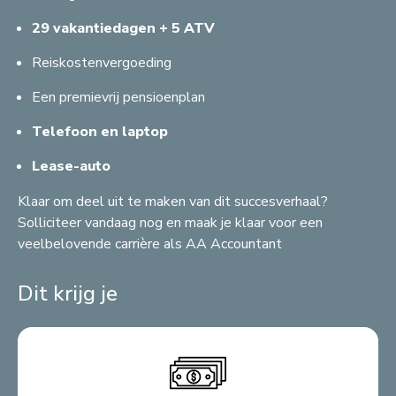
B
A
Z
A
A
G
A
H
C
C
G
L
R
A
A
R
29 vakantiedagen + 5 ATV
F
F
F
B
F
G
C
T
C
Reiskostenvergoeding
G
F
B
G
F
F
M
S
C
A
B
G
C
S
A
G
A
B
Een premievrij pensioenplan
S
Telefoon en laptop
G
B
A
Lease-auto
A
Klaar om deel uit te maken van dit succesverhaal?
Solliciteer vandaag nog en maak je klaar voor een
veelbelovende carrière als AA Accountant
Dit krijg je