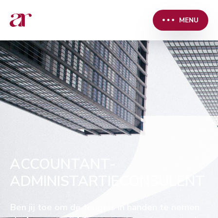
MENU
ACCOUNTANT-
ADMINISTARTIECONSULENT
Ben jij toe om de teugels in handen te nemen