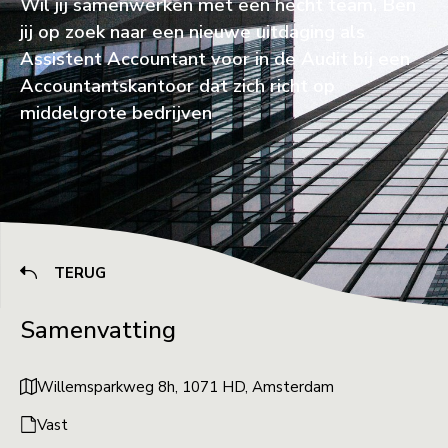
Wil jij samenwerken met een hecht team, Ben
jij op zoek naar een nieuwe uitdaging als
Assistent Accountant voor in de Audit bij een
Accountantskantoor dat zich richt op
middelgrote bedrijven
TERUG
Samenvatting
Willemsparkweg 8h, 1071 HD, Amsterdam
Vast