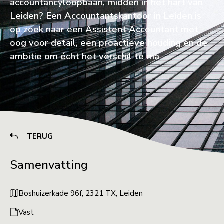
accountancyloopbaan, midden in het hart van
Leiden? Een Accountantskantoor in Leiden is
op zoek naar een Assistent Accountant met
oog voor detail, een proactieve houding en de
ambitie om écht het verschil te ma
TERUG
Samenvatting
Boshuizerkade 96f, 2321 TX, Leiden
Vast