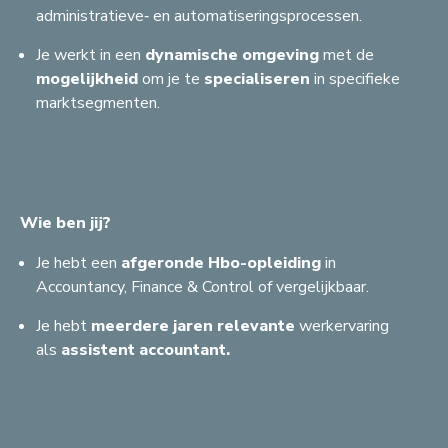
administratieve‑ en automatiseringsprocessen.
Je werkt in een
dynamische
omgeving
met de
mogelijkheid
om je te
specialiseren
in specifieke
marktsegmenten.
Wie ben jij?
Je hebt een
afgeronde
Hbo
-
opleiding
in
Accountancy, Finance & Control of vergelijkbaar.
C
G
Je hebt
meerdere
jaren
relevante
werkervaring
S
als
assistent accountant.
A
H
S
A
F
S
G
A
G
B
R
J
A
F
A
Z
J
A
C
G
J
S
S
H
A
R
A
A
B
F
F
F
A
F
J