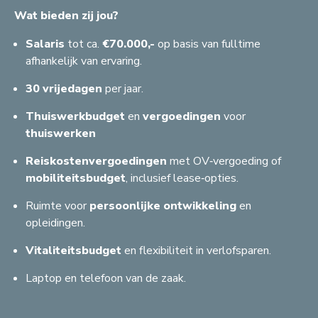
E
B
A
Z
A
A
G
Wat bieden zij jou?
A
H
C
C
G
L
R
A
A
R
F
B
F
F
F
G
C
Salaris
tot ca.
€70.000,-
op basis van fulltime
T
C
afhankelijk van ervaring.
G
F
B
G
F
F
M
S
C
A
B
G
C
S
A
A
G
B
30 vrijedagen
per jaar.
S
Thuiswerkbudget
en
vergoedingen
voor
thuiswerken
G
B
A
Reiskostenvergoedingen
met OV‑vergoeding of
A
mobiliteitsbudget
, inclusief lease‑opties.
Ruimte voor
persoonlijke
ontwikkeling
en
opleidingen.
Vitaliteitsbudget
en flexibiliteit in verlofsparen.
Laptop en telefoon van de zaak.