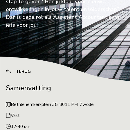
stap te geven? Ben jij klaar voor nieuwe
ontwikkelingen in jouw talent en leiderschap?
Dan is deze rol als Assistent Accountant echt
iets voor jou!
TERUG
Samenvatting
Bethlehemkerkplein 35, 8011 PH, Zwolle
Vast
32-40 uur