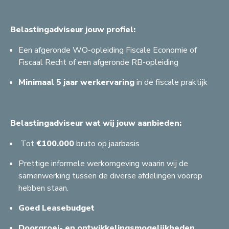
Belastingadviseur jouw profiel:
Een afgeronde WO-opleiding Fiscale Economie of
Fiscaal Recht of een afgeronde RB-opleiding
Minimaal 5 jaar werkervaring
in de fiscale praktijk
Belastingadviseur wat wij jouw aanbieden:
Tot
€100.000
bruto op jaarbasis
Prettige informele werkomgeving waarin wij de
samenwerking tussen de diverse afdelingen voorop
hebben staan.
C
G
Goed Leasebudget
S
A
H
S
A
Doorgroei- en ontwikkelingsmogelijkheden