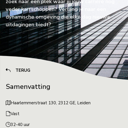
zoek naar een plek waar jij jouw carrière nog
veder kan schoppen? Verlang je naar een
dynamische omgeving die elke dag nieuwe
uitdagingen biedt?
TERUG
Samenvatting
Haarlemmerstraat 130, 2312 GE, Leiden
Vast
32-40 uur