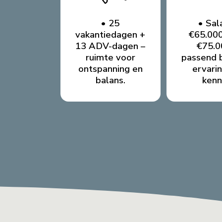
• 25
• Sal
vakantiedagen +
€65.000
13 ADV-dagen –
€75.0
ruimte voor
passend b
ontspanning en
ervari
balans.
kenn