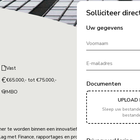
Solliciteer direc
Uw gegevens
Voornaam
E-mailadres
Vast
€65.000,- tot €75.000,-
Documenten
MBO
UPLOAD 
Sleep uw bestanden
bestand
tner te worden binnen een innovatief en
slag met Finance, rapportages en processen