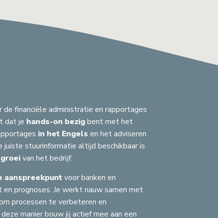
r de financiële administratie en rapportages
t dat je
hands-on bezig
bent met het
rapportages
in het Engels
en het adviseren
 juiste stuurinformatie altijd beschikbaar is
 groei
van het bedrijf.
C
G
e aanspreekpunt
voor banken en
S
OEKEN
eit en prognoses. Je werkt nauw samen met
A
H
S
A
F
k om processen te verbeteren en
S
G
A
G
R
J
B
A
 deze manier bouw jij actief mee aan een
F
A
Z
J
A
C
J
G
S
S
H