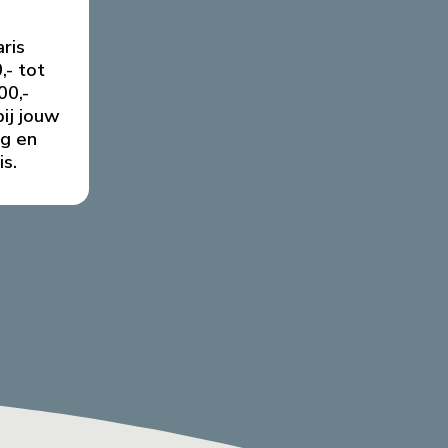
aris
,- tot
00,-
ij jouw
ng en
is.