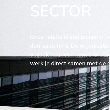
SECTOR
Onze relatie is een pionier in
duurzaamheid. De organisatie i
opzoek naar een hands-on Con
werk je direct samen met de d