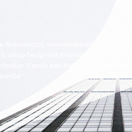
 de Bouwsector, vooroplopend in innovatie
s volop bezig met internationale groei en
troller. Vanuit een klein, gedreven team
irectie