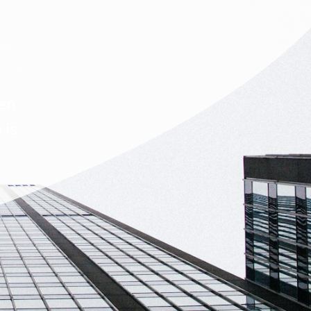
 en
 is