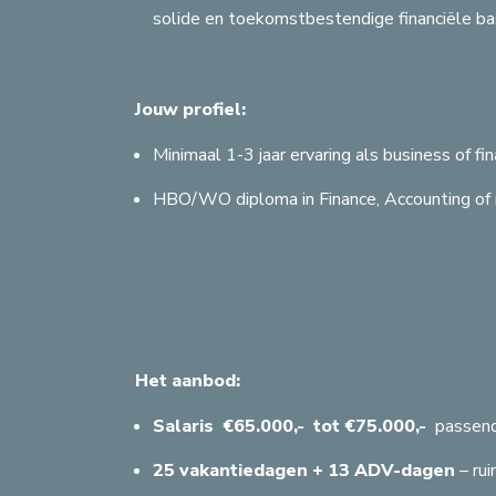
solide en toekomstbestendige financiële bas
Jouw profiel:
Minimaal 1-3 jaar ervaring als business of fin
HBO/WO diploma in Finance, Accounting of r
VERBERG KAART
Het aanbod:
Salaris €65.000,- tot €75.000,-
passend 
25 vakantiedagen + 13 ADV-dagen
– rui