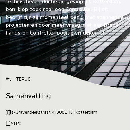
technische/productie omgeving uit Rotterdam
ben ik op zoek naar een Controller. Bij dit
bedrijf zijn zij momenteel bezig met spannende
projecten en door meer vraag is er een brede
hands-on Controller positie vrijgekomen.
TERUG
Samenvatting
's-Gravendeelstraat 4, 3081 TJ, Rotterdam
Vast