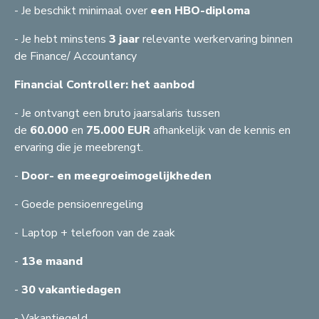
- Je beschikt minimaal over
een HBO-diploma
- Je hebt minstens
3 jaar
relevante werkervaring binnen
de Finance/ Accountancy
Financial Controller: het aanbod
C
G
S
- Je ontvangt een bruto jaarsalaris tussen
A
H
S
A
F
de
60.000
en
75.000 EUR
afhankelijk van de kennis en
S
G
A
G
ervaring die je meebrengt.
A
B
R
J
F
A
Z
J
A
C
G
J
S
S
H
A
R
A
A
F
B
F
F
-
Door- en meegroeimogelijkheden
A
F
J
E
B
A
Z
A
A
G
A
H
C
C
- Goede pensioenregeling
G
L
R
A
A
R
F
B
F
F
F
G
C
T
- Laptop + telefoon van de zaak
C
G
F
B
G
F
F
M
S
C
A
B
G
-
13e maand
C
S
A
A
G
B
S
-
30 vakantiedagen
G
A
B
- Vakantiegeld