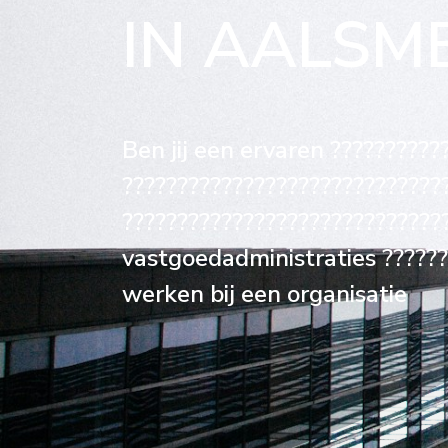
IN AALSM
Ben jij een ervaren ??????????
?????????????????????????????
????????????????????????????
vastgoedadministraties ???????
werken bij een organisatie