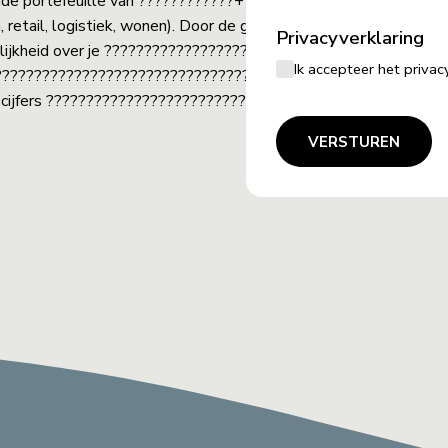
de portefeuille van ????????????+
etail, logistiek, wonen). Door de groei
Privacyverklaring
delijkheid over je ????????????????????
Ik accepteer het priv
???????????????????????????????????????.
w cijfers ????????????????????????????
VERSTUREN