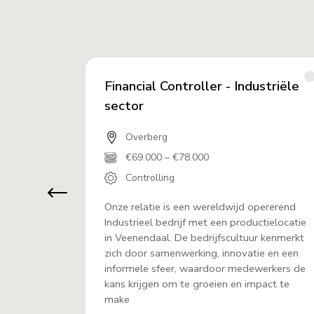
Financial Controller - Industriële
sector
Overberg
€69.000 – €78.000
Controlling
jf in
Onze relatie is een wereldwijd opererend
ambitieus
Industrieel bedrijf met een productielocatie
cial
in Veenendaal. De bedrijfscultuur kenmerkt
 speel je
zich door samenwerking, innovatie en een
 team. Je
informele sfeer, waardoor medewerkers de
van
kans krijgen om te groeien en impact te
make