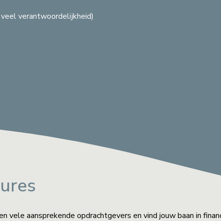
A
B
G
C
S
A
A
G
B
, veel verantwoordelijkheid)
S
G
B
A
A
tures
en vele aansprekende opdrachtgevers en vind jouw baan in finan