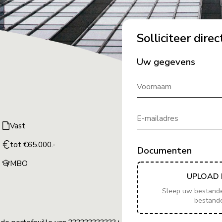
Solliciteer direc
Uw gegevens
Voornaam
E-mailadres
Vast
tot €65.000.-
Documenten
MBO
UPLOAD 
Sleep uw bestanden
bestand