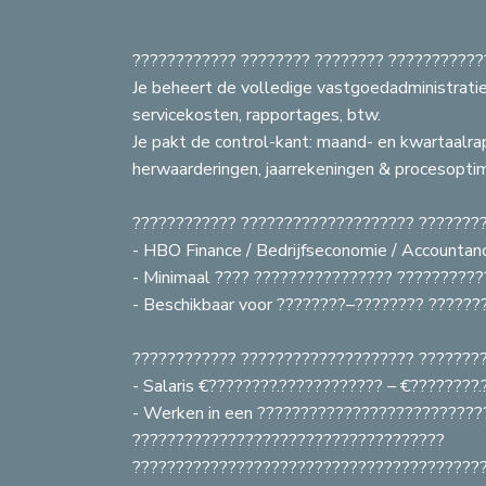
???????????? ???????? ???????? ???????????
Je beheert de volledige vastgoedadministratie:
servicekosten, rapportages, btw.
Je pakt de control-kant: maand- en kwartaalra
herwaarderingen, jaarrekeningen & procesoptim
???????????? ???????????????????? ???????
- HBO Finance / Bedrijfseconomie / Accountan
Z
- Minimaal ???? ???????????????? ??????????
- Beschikbaar voor ????????–???????? ??????
???????????? ???????????????????? ???????
- Salaris €????????.???????????? – €????????
- Werken in een ??????????????????????????
????????????????????????????????????
????????????????????????????????????????