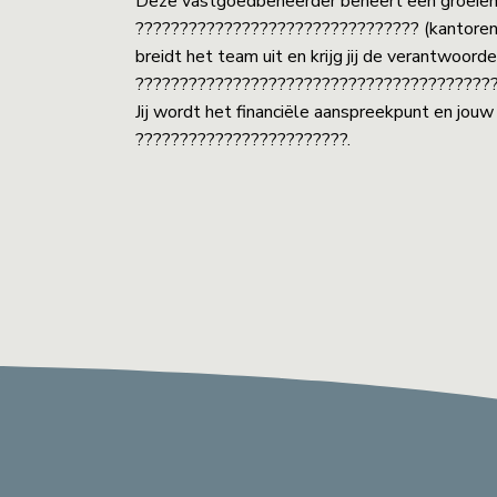
Deze vastgoedbeheerder beheert een groeien
???????????????????????????????? (kantoren, r
breidt het team uit en krijg jij de verantwoor
?????????????????????????????????????????
Jij wordt het financiële aanspreekpunt en jou
????????????????????????.