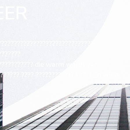
EER
??????????????????????????????/
???????
???????????? die warm wordt van
????? ???? ???????????? ????? En wil je