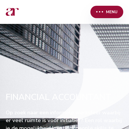
MENU
FINANCIAL ACCOUNTANT
Op zoek naar een informele werksfeer waarbij
er veel ruimte is voor initiatief? Een rol waarbij
je de mogelijkheid krijgt om people skills te