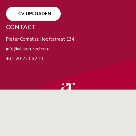
CV UPLOADEN
CONTACT
Pieter Cornelisz Hooftstraat 134
info@allison-red.com
+31 20 223 82 11
Solliciteer direct
Solliciteer direct
Algemene voorwaarden
Uw gegevens
Privacyverklaring
Security Statement
Voornaam