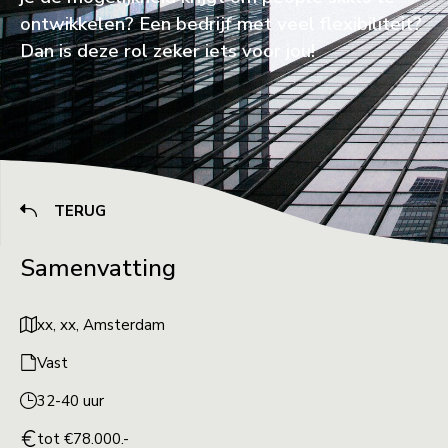
ontwikkelen? Een bedrijf met veel flexibiliteit?
Dan is deze rol zeker iets voor jou!
TERUG
Samenvatting
xx, xx, Amsterdam
Vast
32-40 uur
tot €78.000.-