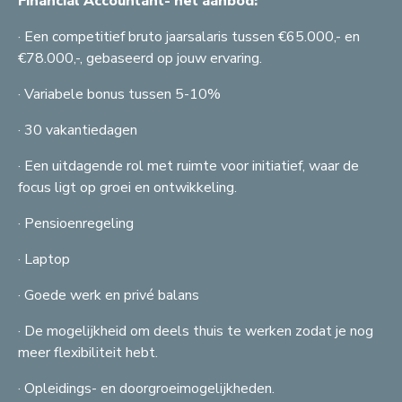
Financial Accountant- het aanbod:
R
F
B
F
F
F
G
C
T
C
· Een competitief bruto jaarsalaris tussen €65.000,- en
G
F
B
G
F
F
M
S
C
A
B
€78.000,-, gebaseerd op jouw ervaring.
G
C
S
A
A
G
B
· Variabele bonus tussen 5-10%
S
· 30 vakantiedagen
G
B
A
· Een uitdagende rol met ruimte voor initiatief, waar de
A
focus ligt op groei en ontwikkeling.
· Pensioenregeling
· Laptop
· Goede werk en privé balans
· De mogelijkheid om deels thuis te werken zodat je nog
meer flexibiliteit hebt.
· Opleidings- en doorgroeimogelijkheden.