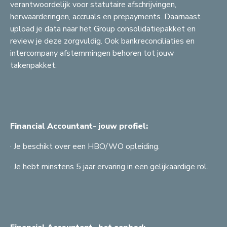
verantwoordelijk voor statutaire afschrijvingen,
herwaarderingen, accruals en prepayments. Daarnaast
upload je data naar het Group consolidatiepakket en
review je deze zorgvuldig. Ook bankreconciliaties en
intercompany afstemmingen behoren tot jouw
takenpakket.
Financial Accountant- jouw profiel:
C
G
S
· Je beschikt over een HBO/WO opleiding.
A
H
S
A
· Je hebt minstens 5 jaar ervaring in een gelijkaardige rol.
F
S
G
A
G
B
R
J
A
F
A
Z
J
A
C
G
J
S
S
H
A
R
A
A
B
F
F
F
A
F
J
E
B
A
Z
A
A
G
A
H
C
C
G
L
R
A
A