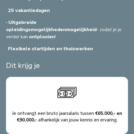
E
B
A
Z
A
A
G
A
H
C
C
·
25 vakantiedagen
G
L
R
A
A
R
F
B
F
F
F
G
C
T
· Uitgebreide
C
G
F
B
G
F
F
M
S
C
opleidingsmogelijkhedenmogelijkheid
- zodat je je
A
B
G
C
S
A
A
verder kan
ontplooien
!
G
B
S
·
Flexibele startijden en thuiswerken
G
A
B
Dit krijg je
A
Je ontvangt een bruto jaarsalaris tussen
€65.000,- en
€90.000,-
afhankelijk van jouw kennis en ervaring.