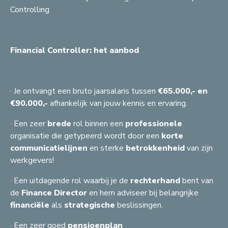
Controlling
Financial Controller: het aanbod
· Je ontvangt een bruto jaarsalaris tussen
€65.000,- en
€90.000,-
afhankelijk van jouw kennis en ervaring.
· Een zeer
brede
rol binnen een
professionele
organisatie die getypeerd wordt door een
korte
communicatielijnen
en sterke
betrokkenheid
van zijn
werkgevers!
C
G
S
· Een uitdagende rol waarbij je de
rechterhand
bent van
A
H
S
A
F
de
Finance Director
en hem adviseer bij belangrijke
S
G
A
G
financiële
als
strategische
beslissingen.
A
B
R
J
F
A
Z
J
A
C
G
J
S
S
H
A
R
A
A
F
B
F
F
A
· Een zeer goed
pensioenplan
F
J