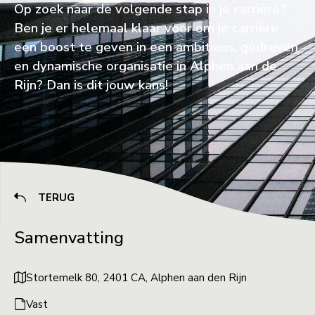
Op zoek naar de volgende stap in je carrière?
Ben je er helemaal klaar voor om je carrière
een boost te geven in een ambitieus, gedreven
en dynamische organisatie in Alphen aan de
Rijn? Dan is dit jouw kans!
TERUG
Samenvatting
Stortemelk 80, 2401 CA, Alphen aan den Rijn
Vast