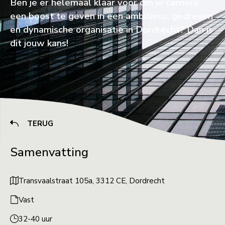
Ben je er helemaal klaar voor om je carrière
een boost te geven in een ambitieus, gedreven
en dynamische organisatie in Dordrecht? Dan is
dit jouw kans!
TERUG
Samenvatting
Transvaalstraat 105a, 3312 CE, Dordrecht
Vast
32-40 uur