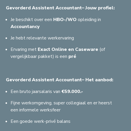
Gevorderd Assistent Accountant– Jouw profiel:
Je beschikt over een
HBO-/WO
opleiding in
Accountancy
Je hebt relevante werkervaring
Ervaring met
Exact Online en Caseware
(of
vergelijkbaar pakket) is een
pré
Gevorderd Assistent Accountant– Het aanbod:
Een bruto jaarsalaris van
€59.000.-
Fijne werkomgeving, super collegiaal en er heerst
C
G
een informele werksfeer
S
A
H
S
Een goede werk-privé balans
A
F
S
G
A
G