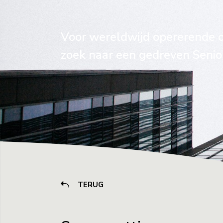
Voor wereldwijd opererende o
zoek naar een gedreven Senio
TERUG