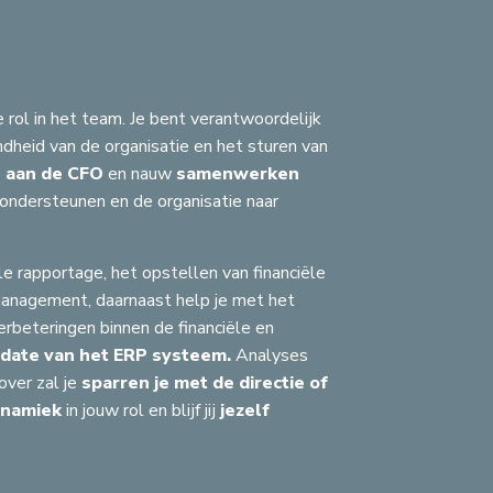
e rol in het team. Je bent verantwoordelijk
dheid van de organisatie en het sturen van
 aan de CFO
en nauw
samenwerken
ondersteunen en de organisatie naar
le rapportage, het opstellen van financiële
 management, daarnaast help je met het
rbeteringen binnen de financiële en
date van het ERP systeem.
Analyses
over zal je
sparren je met de directie of
C
G
S
ynamiek
in jouw rol en blijf jij
jezelf
OEKEN
A
H
S
A
F
S
G
A
G
R
J
B
A
F
A
Z
J
A
C
J
G
S
S
H