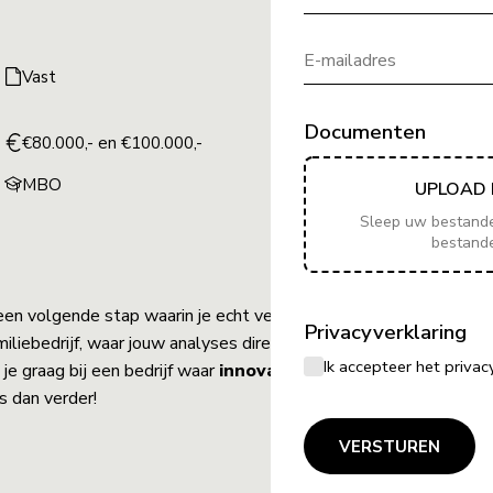
E-mailadres
Vast
Documenten
€80.000,- en €100.000,-
MBO
UPLOAD 
Sleep uw bestanden
bestand
een volgende stap waarin je echt verschil
Privacyverklaring
iliebedrijf, waar jouw analyses direct
Ik accepteer het priv
je graag bij een bedrijf waar
innovatie en
s dan verder!
VERSTUREN