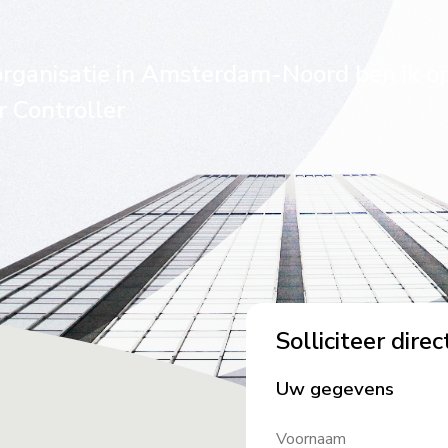
rganisatie in Amsterdam-Noord ben ik o
r Controller
Solliciteer direc
Uw gegevens
Voornaam