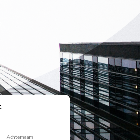
p
t
Achternaam